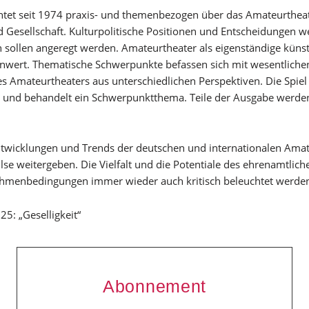
chtet seit 1974 praxis- und themenbezogen über das Amateurthea
und Gesellschaft. Kulturpolitische Positionen und Entscheidunge
n sollen angeregt werden. Amateurtheater als eigenständige künstl
enwert. Thematische Schwerpunkte befassen sich mit wesentliche
s Amateurtheaters aus unterschiedlichen Perspektiven. Die Spie
r und behandelt ein Schwerpunktthema. Teile der Ausgabe werden
Entwicklungen und Trends der deutschen und internationalen Ama
e weitergeben. Die Vielfalt und die Potentiale des ehrenamtlic
Rahmenbedingungen immer wieder auch kritisch beleuchtet werde
: „Geselligkeit“
Abonnement