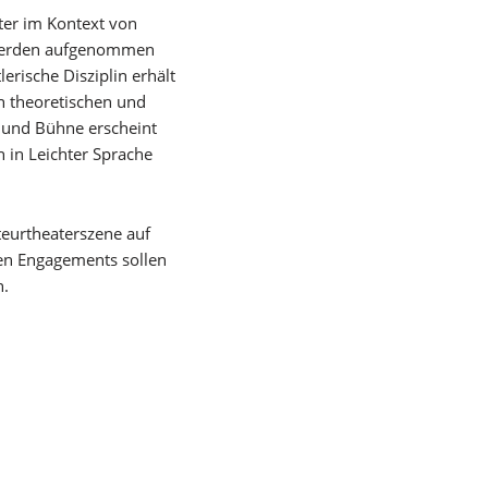
ter im Kontext von
n werden aufgenommen
erische Disziplin erhält
n theoretischen und
l und Bühne erscheint
 in Leichter Sprache
teurtheaterszene auf
hen Engagements sollen
n.