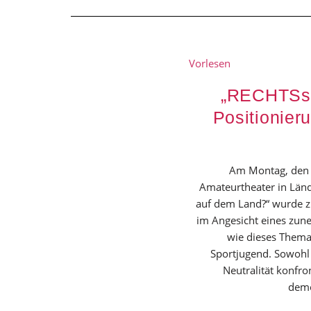
Vorlesen
„RECHTSsic
Positionier
Am Montag, den 2
Amateurtheater in Länd
auf dem Land?“ wurde z
im Angesicht eines zu
wie dieses Thema 
Sportjugend. Sowohl 
Neutralität konfro
demo