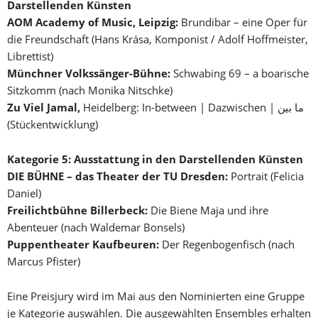
Darstellenden Künsten
AOM Academy of Music, Leipzig:
Brundibar – eine Oper für
die Freundschaft (Hans Krása, Komponist / Adolf Hoffmeister,
Librettist)
Münchner Volkssänger-Bühne:
Schwabing 69 – a boarische
Sitzkomm (nach Monika Nitschke)
Zu Viel Jamal,
Heidelberg: In-between | Dazwischen | ما بین
(Stückentwicklung)
Kategorie 5: Ausstattung in den Darstellenden Künsten
DIE BÜHNE – das Theater der TU Dresden:
Portrait (Felicia
Daniel)
Freilichtbühne Billerbeck:
Die Biene Maja und ihre
Abenteuer (nach Waldemar Bonsels)
Puppentheater Kaufbeuren:
Der Regenbogenfisch (nach
Marcus Pfister)
Eine Preisjury wird im Mai aus den Nominierten eine Gruppe
je Kategorie auswählen. Die ausgewählten Ensembles erhalten