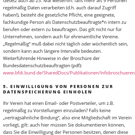
Gesetz auch ab 25. Mai weiterhin: falls mehr als 9 Personen
regelmäßig Daten verarbeiten (d.h. auch darauf Zugriff
haben!), besteht die gesetzliche Pflicht, eine geeignete,
fachkundige Person als Datenschutzbeauftragte*n intern zu
berufen oder extern zu beauftragen. Das gilt nicht nur für
Unternehmen, sondern auch für ehrenamtliche Vereine.
„Regelmäßig“ muß dabei nicht täglich oder wöchentlich sein,
sondern kann auch längere Intervalle bedeuten.
Weiterführende Hinweise in der Broschüre der
Bundesdatenschutzbeauftragten (pdf):
www.bfdi.bund.de/SharedDocs/Publikationen/Infobroschuere
5. EINWILLIGUNG VON PERSONEN ZUR
DATENSPEICHERUNG EINHOLEN
Ihr Verein hat einen Email- oder Postverteiler, um z.B.
regelmäßig zu Vorstellungen einzuladen? Falls keine
„vertragsähnliche Bindung“, also eine Mitgliedschaft im Verein
vorliegt, gilt: auch hier müssen Sie dokumentieren können,
dass Sie die Einwilligung der Personen besitzen, denen diese