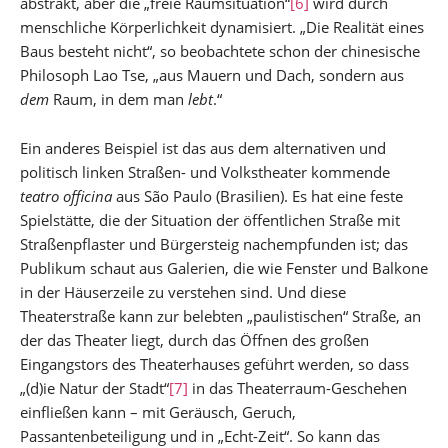
abstrakt, aber die „freie Raumsituation“
[6]
wird durch
menschliche Körperlichkeit dynamisiert. „Die Realität eines
Baus besteht nicht“, so beobachtete schon der chinesische
Philosoph Lao Tse, „aus Mauern und Dach, sondern aus
dem
Raum, in dem man
lebt
.“
Ein anderes Beispiel ist das aus dem alternativen und
politisch linken Straßen- und Volkstheater kommende
teatro officina
aus São Paulo (Brasilien). Es hat eine feste
Spielstätte, die der Situation der öffentlichen Straße mit
Straßenpflaster und Bürgersteig nachempfunden ist; das
Publikum schaut aus Galerien, die wie Fenster und Balkone
in der Häuserzeile zu verstehen sind. Und diese
Theaterstraße kann zur belebten „paulistischen“ Straße, an
der das Theater liegt, durch das Öffnen des großen
Eingangstors des Theaterhauses geführt werden, so dass
„(d)ie Natur der Stadt“
[7]
in das Theaterraum-Geschehen
einfließen kann – mit Geräusch, Geruch,
Passantenbeteiligung und in „Echt-Zeit“. So kann das