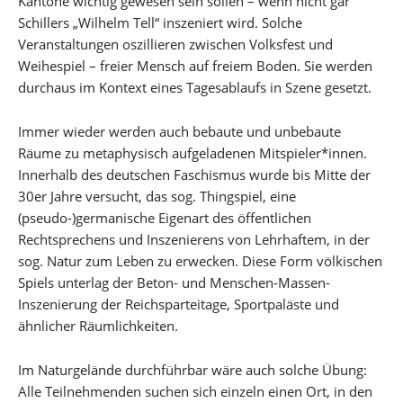
Kantone wichtig gewesen sein sollen – wenn nicht gar
Schillers „Wilhelm Tell“ inszeniert wird. Solche
Veranstaltungen oszillieren zwischen Volksfest und
Weihespiel – freier Mensch auf freiem Boden. Sie werden
durchaus im Kontext eines Tagesablaufs in Szene gesetzt.
Immer wieder werden auch bebaute und unbebaute
Räume zu metaphysisch aufgeladenen Mitspieler*innen.
Innerhalb des deutschen Faschismus wurde bis Mitte der
30er Jahre versucht, das sog. Thingspiel, eine
(pseudo-)germanische Eigenart des öffentlichen
Rechtsprechens und Inszenierens von Lehrhaftem, in der
sog. Natur zum Leben zu erwecken. Diese Form völkischen
Spiels unterlag der Beton- und Menschen-Massen-
Inszenierung der Reichsparteitage, Sportpaläste und
ähnlicher Räumlichkeiten.
Im Naturgelände durchführbar wäre auch solche Übung:
Alle Teilnehmenden suchen sich einzeln einen Ort, in den