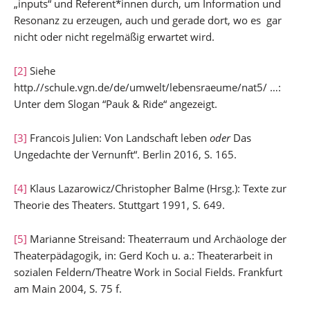
„inputs“ und Referent*innen durch, um Information und
Resonanz zu erzeugen, auch und gerade dort, wo es gar
nicht oder nicht regelmäßig erwartet wird.
[2]
Siehe
http.//schule.vgn.de/de/umwelt/lebensraeume/nat5/ …:
Unter dem Slogan “Pauk & Ride“ angezeigt.
[3]
Francois Julien: Von Landschaft leben
oder
Das
Ungedachte der Vernunft“. Berlin 2016, S. 165.
[4]
Klaus Lazarowicz/Christopher Balme (Hrsg.): Texte zur
Theorie des Theaters. Stuttgart 1991, S. 649.
[5]
Marianne Streisand: Theaterraum und Archäologe der
Theaterpädagogik, in: Gerd Koch u. a.: Theaterarbeit in
sozialen Feldern/Theatre Work in Social Fields. Frankfurt
am Main 2004, S. 75 f.